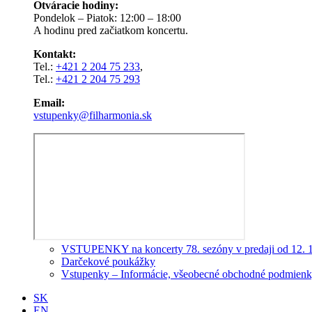
Otváracie hodiny:
Pondelok – Piatok: 12:00 – 18:00
A hodinu pred začiatkom koncertu.
Kontakt:
Tel.:
+421 2 204 75 233
,
Tel.:
+421 2 204 75 293
Email:
vstupenky@filharmonia.sk
VSTUPENKY na koncerty 78. sezóny v predaji od 12. 
Darčekové poukážky
Vstupenky – Informácie, všeobecné obchodné podmienky
SK
EN