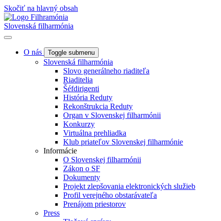
Skočiť na hlavný obsah
Slovenská filharmónia
O nás
Toggle submenu
Slovenská filharmónia
Slovo generálneho riaditeľa
Riaditelia
Šéfdirigenti
História Reduty
Rekonštrukcia Reduty
Organ v Slovenskej filharmónii
Konkurzy
Virtuálna prehliadka
Klub priateľov Slovenskej filharmónie
Informácie
O Slovenskej filharmónii
Zákon o SF
Dokumenty
Projekt zlepšovania elektronických služieb
Profil verejného obstarávateľa
Prenájom priestorov
Press