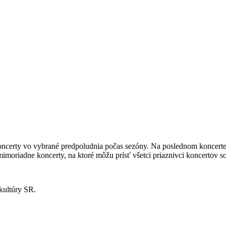
certy vo vybrané predpoludnia počas sezóny. Na poslednom koncerte z
imoriadne koncerty, na ktoré môžu prísť všetci priaznivci koncertov s
 kultúry SR.