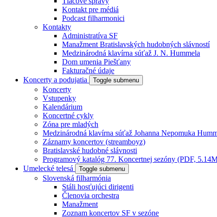
Tlačové správy
Kontakt pre médiá
Podcast filharmonici
Kontakty
Administratíva SF
Manažment Bratislavských hudobných slávností
Medzinárodná klavírna súťaž J. N. Hummela
Dom umenia Piešťany
Fakturačné údaje
Koncerty a podujatia
Toggle submenu
Koncerty
Vstupenky
Kalendárium
Koncertné cykly
Zóna pre mladých
Medzinárodná klavírna súťaž Johanna Nepomuka Humm
Záznamy koncertov (streamboyz)
Bratislavské hudobné slávnosti
Programový katalóg 77. Koncertnej sezóny (PDF, 5.14
Umelecké telesá
Toggle submenu
Slovenská filharmónia
Stáli hosťujúci dirigenti
Členovia orchestra
Manažment
Zoznam koncertov SF v sezóne