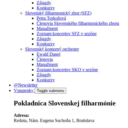
Zájazdy
Konkurzy
Slovenský filharmonický zbor (SFZ)
Petra Torkošová
Členovia Slovenského filharmonického zboru
Manažment
Zoznam koncertov SFZ v sezóne
Zájazdy
Konkurzy
Slovenský komorný orchester
Ewald Danel
Členovia
Manažment
Zoznam koncertov SKO v sezóne
Zájazdy
Konkurzy
@Newsletter
Vstupenky
Toggle submenu
Pokladnica Slovenskej filharmónie
Adresa:
Reduta, Nám. Eugena Suchoňa 1, Bratislava