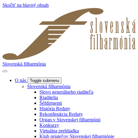
Skočiť na hlavný obsah
Slovenská filharmónia
O nás
Toggle submenu
Slovenská filharmónia
Slovo generálneho riaditeľa
Riaditelia
Šéfdirigenti
História Reduty
Rekonštrukcia Reduty
Organ v Slovenskej filharmónii
Konkurzy
Virtuálna prehliadka
Klub priateľov Slovenskej filharmónie