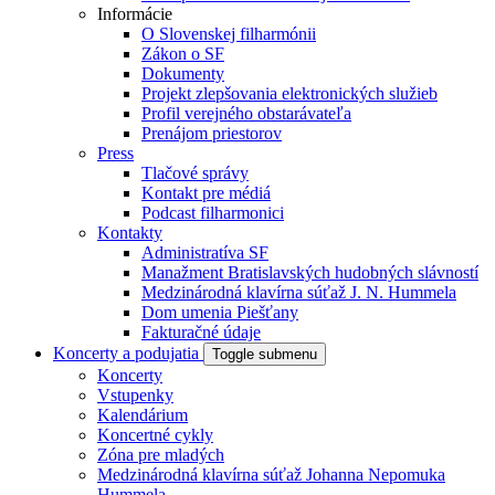
Informácie
O Slovenskej filharmónii
Zákon o SF
Dokumenty
Projekt zlepšovania elektronických služieb
Profil verejného obstarávateľa
Prenájom priestorov
Press
Tlačové správy
Kontakt pre médiá
Podcast filharmonici
Kontakty
Administratíva SF
Manažment Bratislavských hudobných slávností
Medzinárodná klavírna súťaž J. N. Hummela
Dom umenia Piešťany
Fakturačné údaje
Koncerty a podujatia
Toggle submenu
Koncerty
Vstupenky
Kalendárium
Koncertné cykly
Zóna pre mladých
Medzinárodná klavírna súťaž Johanna Nepomuka
Hummela