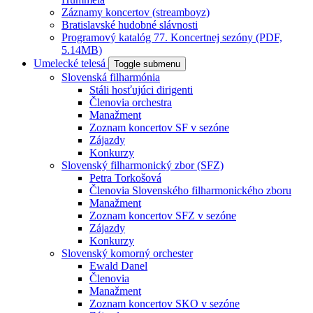
Záznamy koncertov (streamboyz)
Bratislavské hudobné slávnosti
Programový katalóg 77. Koncertnej sezóny (PDF,
5.14MB)
Umelecké telesá
Toggle submenu
Slovenská filharmónia
Stáli hosťujúci dirigenti
Členovia orchestra
Manažment
Zoznam koncertov SF v sezóne
Zájazdy
Konkurzy
Slovenský filharmonický zbor (SFZ)
Petra Torkošová
Členovia Slovenského filharmonického zboru
Manažment
Zoznam koncertov SFZ v sezóne
Zájazdy
Konkurzy
Slovenský komorný orchester
Ewald Danel
Členovia
Manažment
Zoznam koncertov SKO v sezóne