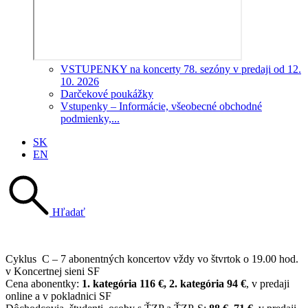
VSTUPENKY na koncerty 78. sezóny v predaji od 12.
10. 2026
Darčekové poukážky
Vstupenky – Informácie, všeobecné obchodné
podmienky,...
SK
EN
Hľadať
Cyklus C – 7 abonentných koncertov vždy vo štvrtok o 19.00 hod.
v Koncertnej sieni SF
Cena abonentky:
1. kategória
116
€, 2. kategória
94
€
, v predaji
online a v pokladnici SF