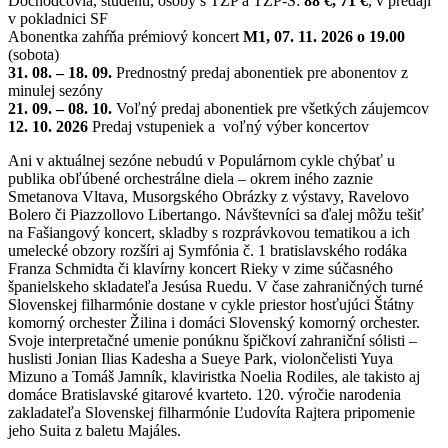
Dôchodcovia, študenti, osoby s ŤZP a ŤZP-S:
88 €, 71
€
, v predaji
v pokladnici SF
Abonentka zahŕňa prémiový koncert
M1, 07. 11. 2026 o 19.00
(sobota)
31. 08. – 18. 09.
Prednostný predaj abonentiek pre abonentov z
minulej sezóny
21. 09. – 08. 10.
Voľný predaj abonentiek pre všetkých záujemcov
12. 10. 2026
Predaj vstupeniek a voľný výber koncertov
Ani v aktuálnej sezóne nebudú v Populárnom cykle chýbať u
publika obľúbené orchestrálne diela – okrem iného zaznie
Smetanova Vltava, Musorgského Obrázky z výstavy, Ravelovo
Bolero či Piazzollovo Libertango. Návštevníci sa ďalej môžu tešiť
na Fašiangový koncert, skladby s rozprávkovou tematikou a ich
umelecké obzory rozšíri aj Symfónia č. 1 bratislavského rodáka
Franza Schmidta či klavírny koncert Rieky v zime súčasného
španielskeho skladateľa Jesúsa Ruedu. V čase zahraničných turné
Slovenskej filharmónie dostane v cykle priestor hosťujúci Štátny
komorný orchester Žilina i domáci Slovenský komorný orchester.
Svoje interpretačné umenie ponúknu špičkoví zahraniční sólisti –
huslisti Jonian Ilias Kadesha a Sueye Park, violončelisti Yuya
Mizuno a Tomáš Jamník, klaviristka Noelia Rodiles, ale takisto aj
domáce Bratislavské gitarové kvarteto. 120. výročie narodenia
zakladateľa Slovenskej filharmónie Ľudovíta Rajtera pripomenie
jeho Suita z baletu Majáles.