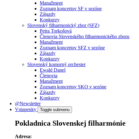
Manažment
Zoznam koncertov SF v sezóne
Zájazdy
Konkurzy
Slovenský filharmonický zbor (SFZ)
Petra Torkošová
Členovia Slovenského filharmonického zboru
Manažment
Zoznam koncertov SFZ v sezóne
Zájazdy
Konkurzy
Slovenský komorný orchester
Ewald Danel
Členovia
Manažment
Zoznam koncertov SKO v sezóne
Zájazdy
Konkurzy
@Newsletter
Vstupenky
Toggle submenu
Pokladnica Slovenskej filharmónie
Adresa: