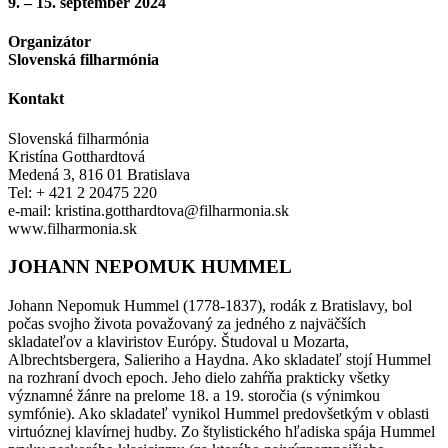
9. – 15. september 2024
Organizátor
Slovenská filharmónia
Kontakt
Slovenská filharmónia
Kristína Gotthardtová
Medená 3, 816 01 Bratislava
Tel: + 421 2 20475 220
e-mail:
kristina.gotthardtova@filharmonia.sk
www.filharmonia.sk
JOHANN NEPOMUK HUMMEL
Johann Nepomuk Hummel (1778-1837), rodák z Bratislavy, bol
počas svojho života považovaný za jedného z najväčších
skladateľov a klaviristov Európy. Študoval u Mozarta,
Albrechtsbergera, Salieriho a Haydna. Ako skladateľ stojí Hummel
na rozhraní dvoch epoch. Jeho dielo zahŕňa prakticky všetky
významné žánre na prelome 18. a 19. storočia (s výnimkou
symfónie). Ako skladateľ vynikol Hummel predovšetkým v oblasti
virtuóznej klavírnej hudby. Zo štylistického hľadiska spája Hummel