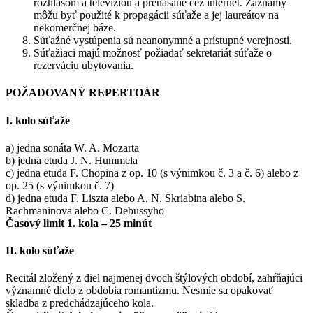
rozhlasom a televíziou a prenášané cez internet. Záznamy
môžu byť použité k propagácii súťaže a jej laureátov na
nekomerčnej báze.
Súťažné vystúpenia sú neanonymné a prístupné verejnosti.
Súťažiaci majú možnosť požiadať sekretariát súťaže o
rezerváciu ubytovania.
POŽADOVANÝ REPERTOÁR
I. kolo súťaže
a) jedna sonáta W. A. Mozarta
b) jedna etuda J. N. Hummela
c) jedna etuda F. Chopina z op. 10 (s výnimkou č. 3 a č. 6) alebo z
op. 25 (s výnimkou č. 7)
d) jedna etuda F. Liszta alebo A. N. Skriabina alebo S.
Rachmaninova alebo C. Debussyho
Časový limit 1. kola – 25 minút
II. kolo súťaže
Recitál zložený z diel najmenej dvoch štýlových období, zahŕňajúci
významné dielo z obdobia romantizmu. Nesmie sa opakovať
skladba z predchádzajúceho kola.