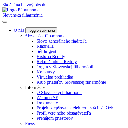
Skočiť na hlavný obsah
Slovenská filharmónia
O nás
Toggle submenu
Slovenská filharmónia
Slovo generálneho riaditeľa
Riaditelia
Šéfdirigenti
História Reduty
Rekonštrukcia Reduty
Organ v Slovenskej filharmónii
Konkurzy
Virtuálna prehliadka
Klub priateľov Slovenskej filharmónie
Informácie
O Slovenskej filharmónii
Zákon o SF
Dokumenty
Projekt zlepšovania elektronických služieb
Profil verejného obstarávateľa
Prenájom priestorov
Press