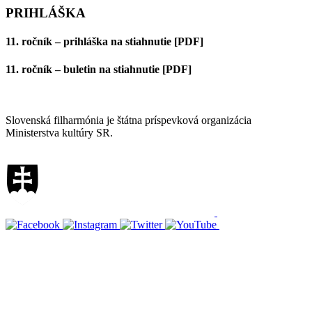
PRIHLÁŠKA
11. ročník – prihláška
na stiahnutie
[PDF]
11. ročník – buletin
na stiahnutie
[PDF]
Mapa stránok
Slovenská filharmónia je štátna príspevková organizácia
Ministerstva kultúry SR.
Vyhlásenie o prístupnosti
Informácie o spracúvaní osobných údajov