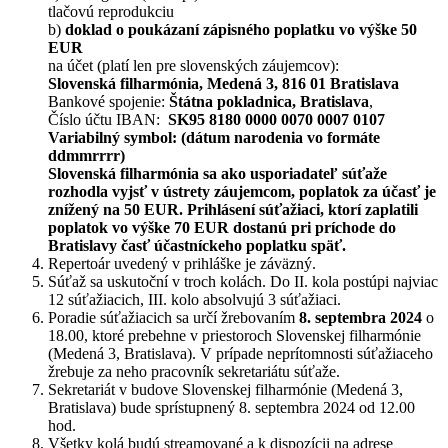
tlačovú reprodukciu
b)
doklad o poukázaní zápisného poplatku vo výške 50
EUR
na účet (platí len pre slovenských záujemcov):
Slovenská filharmónia, Medená 3, 816 01 Bratislava
Bankové spojenie:
Štátna pokladnica, Bratislava
,
Číslo účtu IBAN:
SK95 8180 0000 0070 0007 0107
Variabilný symbol: (dátum narodenia vo formáte
ddmmrrrr)
Slovenská filharmónia sa ako usporiadateľ súťaže
rozhodla vyjsť v ústrety záujemcom, poplatok za účasť je
znížený na 50 EUR. Prihlásení súťažiaci, ktorí zaplatili
poplatok vo výške 70 EUR dostanú pri príchode do
Bratislavy časť účastníckeho poplatku späť.
Repertoár uvedený v prihláške je záväzný.
Súťaž sa uskutoční v troch kolách. Do II. kola postúpi najviac
12 súťažiacich, III. kolo absolvujú 3 súťažiaci.
Poradie súťažiacich sa určí žrebovaním
8. septembra 2024
o
18.00, ktoré prebehne v priestoroch Slovenskej filharmónie
(Medená 3, Bratislava). V prípade neprítomnosti súťažiaceho
žrebuje za neho pracovník sekretariátu súťaže.
Sekretariát v budove Slovenskej filharmónie (Medená 3,
Bratislava) bude sprístupnený 8. septembra 2024 od 12.00
hod.
Všetky kolá budú streamované a k dispozícii na adrese