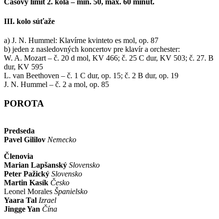
Časový limit 2. kola – min. 50, max. 60 minút.
III. kolo súťaže
a) J. N. Hummel: Klavírne kvinteto es mol, op. 87
b) jeden z nasledovných koncertov pre klavír a orchester:
W. A. Mozart – č. 20 d mol, KV 466; č. 25 C dur, KV 503; č. 27. B
dur, KV 595
L. van Beethoven – č. 1 C dur, op. 15; č. 2 B dur, op. 19
J. N. Hummel – č. 2 a mol, op. 85
POROTA
Predseda
Pavel Gililov
Nemecko
Členovia
Marian Lapšanský
Slovensko
Peter Pažický
Slovensko
Martin Kasík
Česko
Leonel Morales
Španielsko
Yaara Tal
Izrael
Jingge Yan
Čína