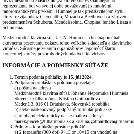
prvky neskorého klasicizmu (za ktorého najvýznamnejšieho
reprezentanta bol vo svojej dobe považovaný) s mnohými
ranoromantickými prvkami. Hummel je tak predstaviteľom štýlu,
ktorý rozvíja odkaz Clementiho, Mozarta a Beethovena a zároveň
predznamenáva Schuberta, Mendelssohna, Chopina, raného Liszta a
Schumana.
Medzinárodná klavírna súťaž J. N. Hummela chce napomáhať
aktívnemu pestovaniu odkazu tohto veľkého skladateľa a klavírneho
virtuóza. Súčasne je želaním organizátorov napomôcť štartu
koncertnej kariéry pozoruhodných mladých klaviristov.
INFORMÁCIE A PODMIENKY SÚŤAŽE
Termín podania prihlášky je
15. júl 2024.
Podpísanú prihlášku s prílohami posielajte
a) poštou na adresu
Medzinárodná klavírna súťaž Johanna Nepomuka Hummela
Slovenská filharmónia, Kristína Gotthardtová
Medená 3, 816 01 Bratislava, Slovenská republika
b) alebo naskenovaný podpísaný formulár prihlášky
s prílohami elektronicky na e-mailové adresy:
marek.piacek@filharmonia.sk
a
kristina.gotthardtova@filharmo
Prílohy – k prihláške prosíme priložiť
a) 2 fotografie (300 dpi) 9×13 or 10×15 cm vhodnú na