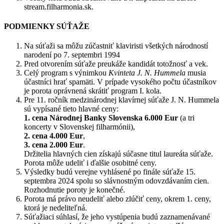
stream.filharmonia.sk
.
PODMIENKY SÚŤAŽE
Na súťaži sa môžu zúčastniť klaviristi všetkých národností
narodení po 7. septembri 1994
Pred otvorením súťaže preukáže kandidát totožnosť a vek.
Celý program s výnimkou
Kvinteta J. N. Hummela
musia
účastníci hrať spamäti. V prípade vysokého počtu účastníkov
je porota oprávnená skrátiť program I. kola.
Pre 11. ročník medzinárodnej klavírnej súťaže J. N. Hummela
sú vypísané tieto hlavné ceny:
1. cena Národnej Banky Slovenska 6.000 Eur
(a tri
koncerty v Slovenskej filharmónii),
2. cena 4.000 Eur
,
3. cena 2.000 Eur
.
Držitelia hlavných cien získajú súčasne titul laureáta súťaže.
Porota môže udeliť i ďalšie osobitné ceny.
Výsledky budú verejne vyhlásené po finále súťaže 15.
septembra 2024 spolu so slávnostným odovzdávaním cien.
Rozhodnutie poroty je konečné.
Porota má právo neudeliť alebo zlúčiť ceny, okrem 1. ceny,
ktorá je nedeliteľná.
Súťažiaci súhlasí, že jeho vystúpenia budú zaznamenávané