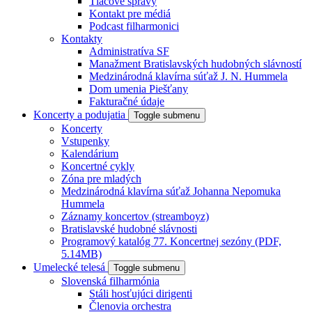
Tlačové správy
Kontakt pre médiá
Podcast filharmonici
Kontakty
Administratíva SF
Manažment Bratislavských hudobných slávností
Medzinárodná klavírna súťaž J. N. Hummela
Dom umenia Piešťany
Fakturačné údaje
Koncerty a podujatia
Toggle submenu
Koncerty
Vstupenky
Kalendárium
Koncertné cykly
Zóna pre mladých
Medzinárodná klavírna súťaž Johanna Nepomuka
Hummela
Záznamy koncertov (streamboyz)
Bratislavské hudobné slávnosti
Programový katalóg 77. Koncertnej sezóny (PDF,
5.14MB)
Umelecké telesá
Toggle submenu
Slovenská filharmónia
Stáli hosťujúci dirigenti
Členovia orchestra