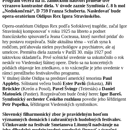
Program večera na II. zámockom nádvorí prinesie dve
výrazovo kontrastné diela. V úvode zaznie Symfónia č. 8 h mol
„Nedokončená“, D 759 Franza Schuberta. Nasledovať bude
opera-oratórium Oidipus Rex Igora Stravinského.
Operu-oratórium Oidipus Rex podľa Sofoklovej tragédie, začal Igor
Stravinskij komponovať v roku 1925 na libreto a podnet
francúzskeho spisovateľa Jeana Cocteaua, ktorý navrhol pridať do
hry postavu rozprávača. Stále aktuálna téma – vzťah syna k
rodičom, priťahovala nielen psychológov a psychiatrov, ale aj
umelcov. Premiéra diela zaznela v Paríží 30. mája 1927 pod
taktovkou skladateľa. Prvé scénické uvedenie sa uskutočnilo o rok
neskôr vo Viedenskej štátnej opere. Dielo sa na koncertných
pódiách objavuje len zriedkavo, o to vzácnejšie je jeho uvedenie v
rámci prestížneho festivalového programu.
V titulnej úlohe Oidipa sa predstaví americký tenorista
Paul
Appleby.
Sólistami večera budú
Ester Pavlů
(Iokasta),
Jiří
Brückler
(Kreón a Posol),
Pavel Švingr
(Teiresiás) a
Daniel
Matoušek
(Pastier). Rozprávačom bude český herec
Igor Bareš.
Symfonický orchester Českého rozhlasu
povedie jeho šéfdirigent
Petr Popelka,
šéfdirigent Viedenských symfonikov.
Slovenský filharmonický zbor je pravidelným hosťom
významných domácich i zahraničných hudobných festivalov.
Účinkovanie na festivale Smetanova Litomyšl nadväzuje na
jeho dlhodobú medzinárodnú umeleckú činnosť a úspešné