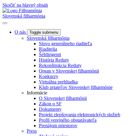
Skočiť na hlavný obsah
Slovenská filharmónia
O nás
Toggle submenu
Slovenská filharmónia
Slovo generálneho riaditeľa
Riaditelia
Šéfdirigenti
História Reduty
Rekonštrukcia Reduty
Organ v Slovenskej filharmónii
Konkurzy
Virtuálna prehliadka
Klub priateľov Slovenskej filharmónie
Informácie
O Slovenskej filharmónii
Zákon o SF
Dokumenty
Projekt zlepšovania elektronických služieb
Profil verejného obstarávateľa
Prenájom priestorov
Press