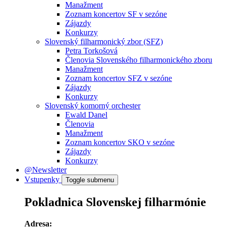
Manažment
Zoznam koncertov SF v sezóne
Zájazdy
Konkurzy
Slovenský filharmonický zbor (SFZ)
Petra Torkošová
Členovia Slovenského filharmonického zboru
Manažment
Zoznam koncertov SFZ v sezóne
Zájazdy
Konkurzy
Slovenský komorný orchester
Ewald Danel
Členovia
Manažment
Zoznam koncertov SKO v sezóne
Zájazdy
Konkurzy
@Newsletter
Vstupenky
Toggle submenu
Pokladnica Slovenskej filharmónie
Adresa: