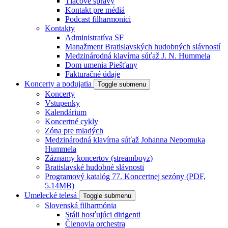
Tlačové správy
Kontakt pre médiá
Podcast filharmonici
Kontakty
Administratíva SF
Manažment Bratislavských hudobných slávností
Medzinárodná klavírna súťaž J. N. Hummela
Dom umenia Piešťany
Fakturačné údaje
Koncerty a podujatia
Toggle submenu
Koncerty
Vstupenky
Kalendárium
Koncertné cykly
Zóna pre mladých
Medzinárodná klavírna súťaž Johanna Nepomuka
Hummela
Záznamy koncertov (streamboyz)
Bratislavské hudobné slávnosti
Programový katalóg 77. Koncertnej sezóny (PDF,
5.14MB)
Umelecké telesá
Toggle submenu
Slovenská filharmónia
Stáli hosťujúci dirigenti
Členovia orchestra