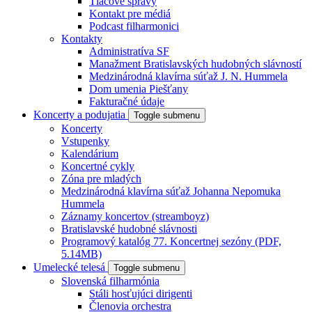
Tlačové správy
Kontakt pre médiá
Podcast filharmonici
Kontakty
Administratíva SF
Manažment Bratislavských hudobných slávností
Medzinárodná klavírna súťaž J. N. Hummela
Dom umenia Piešťany
Fakturačné údaje
Koncerty a podujatia
Toggle submenu
Koncerty
Vstupenky
Kalendárium
Koncertné cykly
Zóna pre mladých
Medzinárodná klavírna súťaž Johanna Nepomuka
Hummela
Záznamy koncertov (streamboyz)
Bratislavské hudobné slávnosti
Programový katalóg 77. Koncertnej sezóny (PDF,
5.14MB)
Umelecké telesá
Toggle submenu
Slovenská filharmónia
Stáli hosťujúci dirigenti
Členovia orchestra