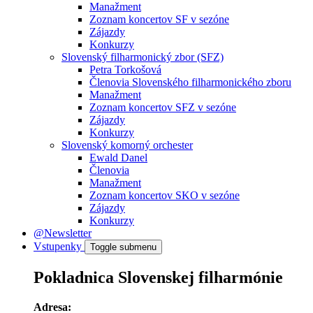
Manažment
Zoznam koncertov SF v sezóne
Zájazdy
Konkurzy
Slovenský filharmonický zbor (SFZ)
Petra Torkošová
Členovia Slovenského filharmonického zboru
Manažment
Zoznam koncertov SFZ v sezóne
Zájazdy
Konkurzy
Slovenský komorný orchester
Ewald Danel
Členovia
Manažment
Zoznam koncertov SKO v sezóne
Zájazdy
Konkurzy
@Newsletter
Vstupenky
Toggle submenu
Pokladnica Slovenskej filharmónie
Adresa: