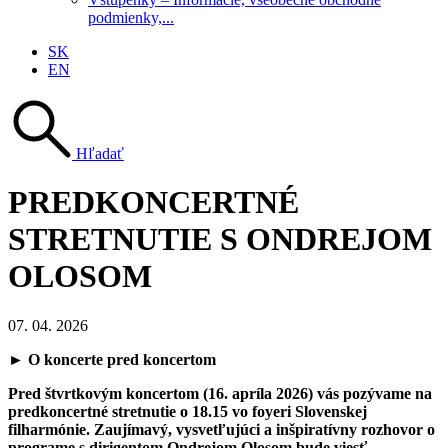
podmienky,...
SK
EN
Hľadať
PREDKONCERTNÉ
STRETNUTIE S ONDREJOM
OLOSOM
07. 04. 2026
►
O koncerte pred koncertom
Pred štvrtkovým koncertom (16. apríla 2026) vás pozývame na
predkoncertné stretnutie o 18.15 vo foyeri Slovenskej
filharmónie. Zaujímavý, vysvetľujúci a inšpiratívny rozhovor o
programe s dirigentom Ondrejom Olosom bude viesť