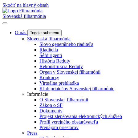
Skočiť na hlavný obsah
Slovenská filharmónia
O nás
Toggle submenu
Slovenská filharmónia
Slovo generálneho riaditeľa
Riaditelia
Šéfdirigenti
História Reduty
Rekonštrukcia Reduty
Organ v Slovenskej filharmónii
Konkurzy
Virtuálna prehliadka
Klub priateľov Slovenskej filharmónie
Informácie
O Slovenskej filharmónii
Zákon o SF
Dokumenty
Projekt zlepšovania elektronických služieb
Profil verejného obstarávateľa
Prenájom priestorov
Press