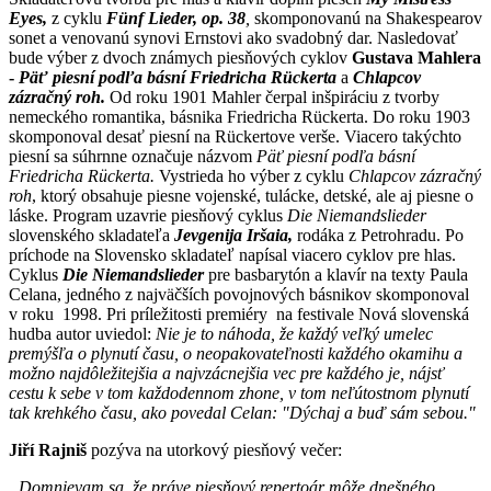
Eyes,
z cyklu
Fünf Lieder, op. 38
,
skomponovanú na Shakespearov
sonet a venovanú synovi Ernstovi ako svadobný dar. Nasledovať
bude výber z dvoch známych piesňových cyklov
Gustava Mahlera
-
Päť piesní podľa básní Friedricha Rückerta
a
Chlapcov
zázračný roh.
Od roku 1901 Mahler čerpal inšpiráciu z tvorby
nemeckého romantika, básnika Friedricha Rückerta. Do roku 1903
skomponoval desať piesní na Rückertove verše. Viacero takýchto
piesní sa súhrnne označuje názvom
Päť piesní podľa básní
Friedricha Rückerta.
Vystrieda ho výber z cyklu
Chlapcov zázračný
roh
, ktorý obsahuje piesne vojenské, tulácke, detské, ale aj piesne o
láske. Program uzavrie piesňový cyklus
Die Niemandslieder
slovenského skladateľa
Jevgenija Iršaia,
rodáka z Petrohradu. Po
príchode na Slovensko skladateľ napísal viacero cyklov pre hlas.
Cyklus
Die Niemandslieder
pre basbarytón a klavír na texty Paula
Celana, jedného z najväčších povojnových básnikov skomponoval
v roku 1998. Pri príležitosti premiéry na festivale Nová slovenská
hudba autor uviedol:
Nie je to náhoda, že každý veľký umelec
premýšľa o plynutí času, o neopakovateľnosti každého okamihu a
možno najdôležitejšia a najvzácnejšia vec pre každého je, nájsť
cestu k sebe v tom každodennom zhone, v tom neľútostnom plynutí
tak krehkého času, ako povedal Celan: "Dýchaj a buď sám sebou."
Jiří Rajniš
pozýva na utorkový piesňový večer:
„Domnievam sa, že práve piesňový repertoár môže dnešného