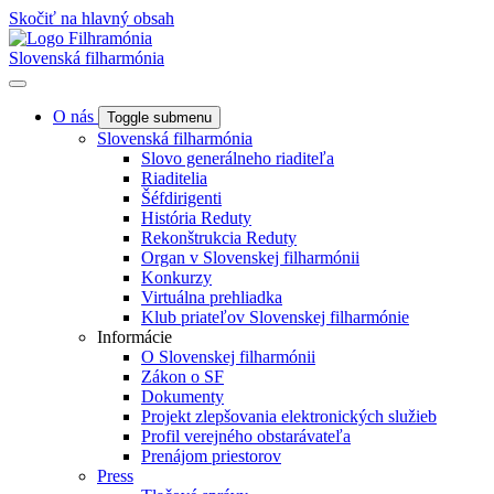
Skočiť na hlavný obsah
Slovenská filharmónia
O nás
Toggle submenu
Slovenská filharmónia
Slovo generálneho riaditeľa
Riaditelia
Šéfdirigenti
História Reduty
Rekonštrukcia Reduty
Organ v Slovenskej filharmónii
Konkurzy
Virtuálna prehliadka
Klub priateľov Slovenskej filharmónie
Informácie
O Slovenskej filharmónii
Zákon o SF
Dokumenty
Projekt zlepšovania elektronických služieb
Profil verejného obstarávateľa
Prenájom priestorov
Press