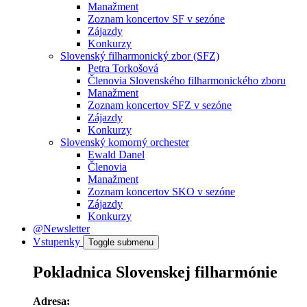
Manažment
Zoznam koncertov SF v sezóne
Zájazdy
Konkurzy
Slovenský filharmonický zbor (SFZ)
Petra Torkošová
Členovia Slovenského filharmonického zboru
Manažment
Zoznam koncertov SFZ v sezóne
Zájazdy
Konkurzy
Slovenský komorný orchester
Ewald Danel
Členovia
Manažment
Zoznam koncertov SKO v sezóne
Zájazdy
Konkurzy
@Newsletter
Vstupenky
Toggle submenu
Pokladnica Slovenskej filharmónie
Adresa: