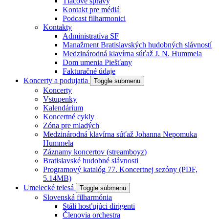
Tlačové správy
Kontakt pre médiá
Podcast filharmonici
Kontakty
Administratíva SF
Manažment Bratislavských hudobných slávností
Medzinárodná klavírna súťaž J. N. Hummela
Dom umenia Piešťany
Fakturačné údaje
Koncerty a podujatia
Toggle submenu
Koncerty
Vstupenky
Kalendárium
Koncertné cykly
Zóna pre mladých
Medzinárodná klavírna súťaž Johanna Nepomuka
Hummela
Záznamy koncertov (streamboyz)
Bratislavské hudobné slávnosti
Programový katalóg 77. Koncertnej sezóny (PDF,
5.14MB)
Umelecké telesá
Toggle submenu
Slovenská filharmónia
Stáli hosťujúci dirigenti
Členovia orchestra