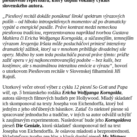
piesňového repertoáru, ktorý doplní vokálny cyklus
slovenského autora.
„Piesňový recitál dokáže ponúknuť široké spektrum výrazových
polôh – od hlboko introspektívnych momentov až po dramaticky
vypäté a energické pasáže. Práve kontrast medzi nemeckou
piesňovou tradíciou, reprezentovanou napríklad tvorbou Gustava
Mahlera či Ericha Wolfganga Korngolda, a súčasnejším, temnejším
výrazom Jevgenija Iršaia môže poslucháčovi priniesť intenzívny
dramatický zážitok, ktorý sa v mnohom približuje divadelnej sile
opery. Možno by som teda poslucháča pozval práve týmto: príďte
zažiť operu v jej najkoncentrovanejšej podobe – bez kulís, bez
kostýmov, ale s maximálnou intenzitou emócie a výrazu“,
hovorí
o utorkovom Piesňovom recitále v Slovenskej filharmónii Jiří
Rajniš.
Utorkový večer otvorí výber z cyklu
12 piesní
So Gott und Papa
will, op. 5
brnianskeho rodáka
Ericha Wolfganga Korngolda
,
autora slávnych filmových hudieb pre Hollywood. Mladý skladateľ
ich skomponoval na texty Josepha von Eichendorffa, ktorý bol
jedným z jeho obľúbených básnikov. Zatiaľ čo niektoré piesne sú
spracované jednoducho a tradične, v iných sa autor odvážil uchýliť
k zaujímavým experimentom. Nasledovať bude jeho
Korngoldova
pieseň
Die Geniale,
ktorú skladateľ skomponoval tiež na text
Josepha von Eichendorffa. Je oslavou mladosti a bezprostrednosti.
Skladateľovu tvorbu pre hlas a klavír doplní pieseň
My Mistress