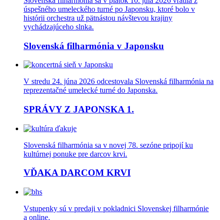
Slovenská filharmónia sa v piatok 10. júla 2026 vrátila z
úspešného umeleckého turné po Japonsku, ktoré bolo v
histórii orchestra už pätnástou návštevou krajiny
vychádzajúceho slnka.
Slovenská filharmónia v Japonsku
V stredu 24. júna 2026 odcestovala Slovenská filharmónia na
reprezentačné umelecké turné do Japonska.
SPRÁVY Z JAPONSKA 1.
Slovenská filharmónia sa v novej 78. sezóne pripojí ku
kultúrnej ponuke pre darcov krvi.
VĎAKA DARCOM KRVI
Vstupenky sú v predaji v pokladnici Slovenskej filharmónie
a online.