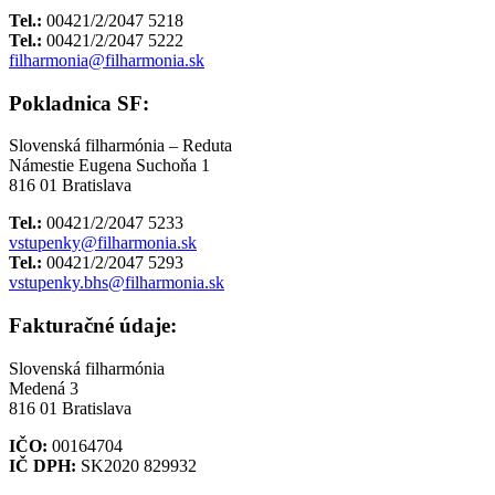
Tel.:
00421/2/2047 5218
Tel.:
00421/2/2047 5222
filharmonia@filharmonia.sk
Pokladnica SF:
Slovenská filharmónia – Reduta
Námestie Eugena Suchoňa 1
816 01 Bratislava
Tel.:
00421/2/2047 5233
vstupenky@filharmonia.sk
Tel.:
00421/2/2047 5293
vstupenky.bhs@filharmonia.sk
Fakturačné údaje:
Slovenská filharmónia
Medená 3
816 01 Bratislava
IČO:
00164704
IČ DPH:
SK2020 829932