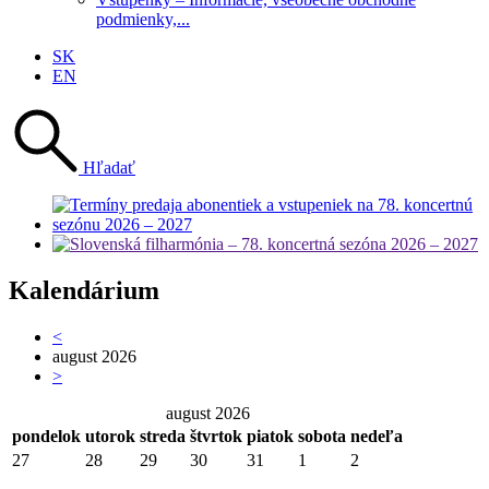
podmienky,...
SK
EN
Hľadať
Kalendárium
<
august 2026
>
august 2026
pondelok
utorok
streda
štvrtok
piatok
sobota
nedeľa
27
28
29
30
31
1
2