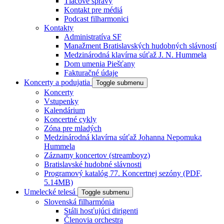
Tlačové správy
Kontakt pre médiá
Podcast filharmonici
Kontakty
Administratíva SF
Manažment Bratislavských hudobných slávností
Medzinárodná klavírna súťaž J. N. Hummela
Dom umenia Piešťany
Fakturačné údaje
Koncerty a podujatia
Toggle submenu
Koncerty
Vstupenky
Kalendárium
Koncertné cykly
Zóna pre mladých
Medzinárodná klavírna súťaž Johanna Nepomuka
Hummela
Záznamy koncertov (streamboyz)
Bratislavské hudobné slávnosti
Programový katalóg 77. Koncertnej sezóny (PDF,
5.14MB)
Umelecké telesá
Toggle submenu
Slovenská filharmónia
Stáli hosťujúci dirigenti
Členovia orchestra