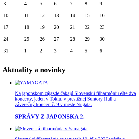
3
4
5
6
7
8
9
10
11
12
13
14
15
16
17
18
19
20
21
22
23
24
25
26
27
28
29
30
31
1
2
3
4
5
6
Aktuality a novinky
Na japonskom zájazde čakajú Slovenskú filharmóniu ešte dva
koncerty, jeden v Tokiu, v prestížnej Suntory Hall a
záverečný koncert č. 9 v meste Niigata.
SPRÁVY Z JAPONSKA 2.