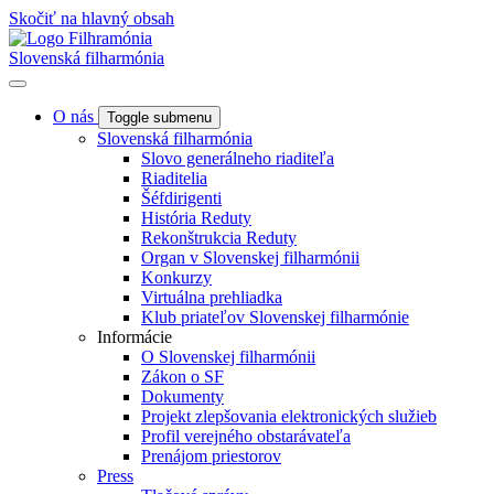
Skočiť na hlavný obsah
Slovenská filharmónia
O nás
Toggle submenu
Slovenská filharmónia
Slovo generálneho riaditeľa
Riaditelia
Šéfdirigenti
História Reduty
Rekonštrukcia Reduty
Organ v Slovenskej filharmónii
Konkurzy
Virtuálna prehliadka
Klub priateľov Slovenskej filharmónie
Informácie
O Slovenskej filharmónii
Zákon o SF
Dokumenty
Projekt zlepšovania elektronických služieb
Profil verejného obstarávateľa
Prenájom priestorov
Press