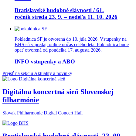
Bratislavské hudobné slávnosti / 61.
ročník streda 23. 9. – nedeľa 11. 10. 2026
Pokladnica SF je otvorená do 10. júla 2026. Vstupenky na
BHS sú v predaji online počas celého leta. Pokladnica bude
opäť otvorená od pondelka 17. augusta 2026.
INFO vstupenky a ABO
Prejsť na sekciu Aktuality a novinky
Digitálna koncertná sieň Slovenskej
filharmónie
Slovak Philharmonic Digital Concert Hall
Bratislavské hudobné slávnosti, 23 .09. –