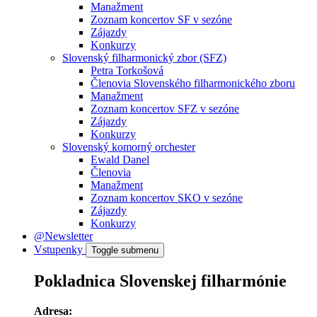
Manažment
Zoznam koncertov SF v sezóne
Zájazdy
Konkurzy
Slovenský filharmonický zbor (SFZ)
Petra Torkošová
Členovia Slovenského filharmonického zboru
Manažment
Zoznam koncertov SFZ v sezóne
Zájazdy
Konkurzy
Slovenský komorný orchester
Ewald Danel
Členovia
Manažment
Zoznam koncertov SKO v sezóne
Zájazdy
Konkurzy
@Newsletter
Vstupenky
Toggle submenu
Pokladnica Slovenskej filharmónie
Adresa: