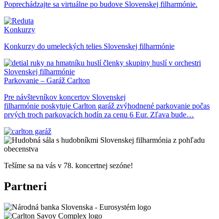
Poprechádzajte sa virtuálne po budove Slovenskej filharmónie.
Konkurzy
Konkurzy do umeleckých telies Slovenskej filharmónie
Parkovanie – Garáž Carlton
Pre návštevníkov koncertov Slovenskej
filharmónie poskytuje Carlton garáž zvýhodnené parkovanie počas
prvých troch parkovacích hodín za cenu 6 Eur. Zľava bude…
Tešíme sa na vás v 78. koncertnej sezóne!
Partneri