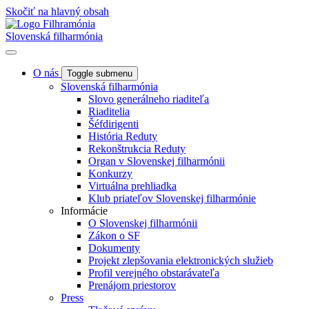
Skočiť na hlavný obsah
Slovenská filharmónia
O nás
Toggle submenu
Slovenská filharmónia
Slovo generálneho riaditeľa
Riaditelia
Šéfdirigenti
História Reduty
Rekonštrukcia Reduty
Organ v Slovenskej filharmónii
Konkurzy
Virtuálna prehliadka
Klub priateľov Slovenskej filharmónie
Informácie
O Slovenskej filharmónii
Zákon o SF
Dokumenty
Projekt zlepšovania elektronických služieb
Profil verejného obstarávateľa
Prenájom priestorov
Press