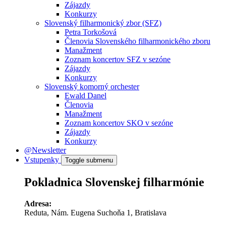
Zájazdy
Konkurzy
Slovenský filharmonický zbor (SFZ)
Petra Torkošová
Členovia Slovenského filharmonického zboru
Manažment
Zoznam koncertov SFZ v sezóne
Zájazdy
Konkurzy
Slovenský komorný orchester
Ewald Danel
Členovia
Manažment
Zoznam koncertov SKO v sezóne
Zájazdy
Konkurzy
@Newsletter
Vstupenky
Toggle submenu
Pokladnica Slovenskej filharmónie
Adresa:
Reduta, Nám. Eugena Suchoňa 1, Bratislava