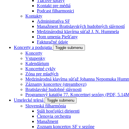
Tlačové správy
Kontakt pre médiá
Podcast filharmonici
Kontakty
Administratíva SF
Manažment Bratislavských hudobných slávností
Medzinárodná klavírna súťaž J. N. Hummela
Dom umenia Piešťany
Fakturačné údaje
Koncerty a podujatia
Toggle submenu
Koncerty
Vstupenky
Kalendárium
Koncertné cykly
Zóna pre mladých
Medzinárodná klavírna súťaž Johanna Nepomuka Humm
Záznamy koncertov (streamboyz)
Bratislavské hudobné slávnosti
Programový katalóg 77. Koncertnej sezóny (PDF, 5.14
Umelecké telesá
Toggle submenu
Slovenská filharmónia
Stáli hosťujúci dirigenti
Členovia orchestra
Manažment
Zoznam koncertov SF v sezóne