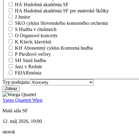
HA Hudobná akadémia SF
HA Hudobná akadémia SF pre materské škôlky
J Junior
SKO cyklus Slovenského komorného orchestra
S Hudba v chrámoch
O Organové koncerty
K Klavír, klaviristi
KH Abonentný cyklus Komorná hudba
P Piesňové večery
SH Stará hudba
Jazz v Redute
FilJARmónia
Typ podujatia
Varga Quartett Wien
Malá sála SF
12. máj 2026, 19:00
utorok