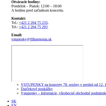
Otváracie hodiny:
Pondelok – Piatok: 12:00 – 18:00
A hodinu pred začiatkom koncertu.
Kontakt:
Tel.:
+421 2 204 75 233
,
Tel.:
+421 2 204 75 293
Email:
vstupenky@filharmonia.sk
VSTUPENKY na koncerty 78. sezóny v predaji od 12. 
Darčekové poukážky
Vstupenky – Informácie, všeobecné obchodné podmienky
SK
EN