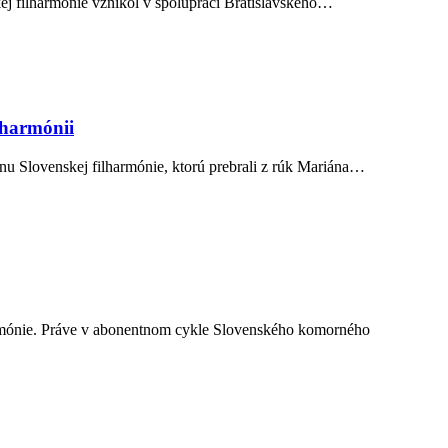
ej filharmónie vznikol v spolupráci Bratislavského…
lharmónii
enu Slovenskej filharmónie, ktorú prebrali z rúk Mariána…
harmónie. Práve v abonentnom cykle Slovenského komorného