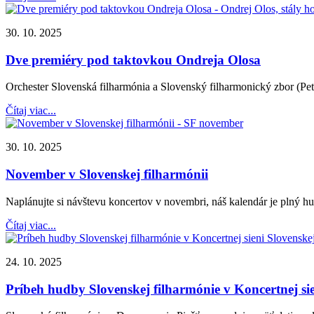
30. 10. 2025
Dve premiéry pod taktovkou Ondreja Olosa
Orchester Slovenská filharmónia a Slovenský filharmonický zbor (Pet
Čítaj viac...
30. 10. 2025
November v Slovenskej filharmónii
Naplánujte si návštevu koncertov v novembri, náš kalendár je plný h
Čítaj viac...
24. 10. 2025
Príbeh hudby Slovenskej filharmónie v Koncertnej si