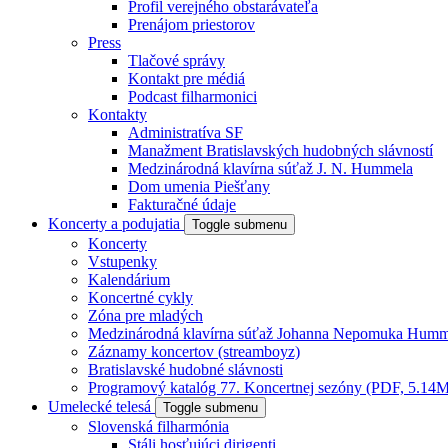
Profil verejného obstarávateľa
Prenájom priestorov
Press
Tlačové správy
Kontakt pre médiá
Podcast filharmonici
Kontakty
Administratíva SF
Manažment Bratislavských hudobných slávností
Medzinárodná klavírna súťaž J. N. Hummela
Dom umenia Piešťany
Fakturačné údaje
Koncerty a podujatia
Toggle submenu
Koncerty
Vstupenky
Kalendárium
Koncertné cykly
Zóna pre mladých
Medzinárodná klavírna súťaž Johanna Nepomuka Humm
Záznamy koncertov (streamboyz)
Bratislavské hudobné slávnosti
Programový katalóg 77. Koncertnej sezóny (PDF, 5.14
Umelecké telesá
Toggle submenu
Slovenská filharmónia
Stáli hosťujúci dirigenti