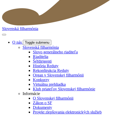
Slovenská filharmónia
O nás
Toggle submenu
Slovenská filharmónia
Slovo generálneho riaditeľa
Riaditelia
Šéfdirigenti
História Reduty
Rekonštrukcia Reduty
Organ v Slovenskej filharmónii
Konkurzy
Virtuálna prehliadka
Klub priateľov Slovenskej filharmónie
Informácie
O Slovenskej filharmónii
Zákon o SF
Dokumenty
Projekt zlepšovania elektronických služieb