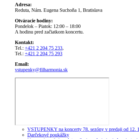
Adresa:
Reduta, Nám. Eugena Suchoňa 1, Bratislava
Otváracie hodiny:
Pondelok – Piatok: 12:00 – 18:00
A hodinu pred začiatkom koncertu.
Kontakt:
Tel.:
+421 2 204 75 233
,
Tel.:
+421 2 204 75 293
Email:
vstupenky@filharmonia.sk
VSTUPENKY na koncerty 78. sezóny v predaji od 12. 
Darčekové poukážky