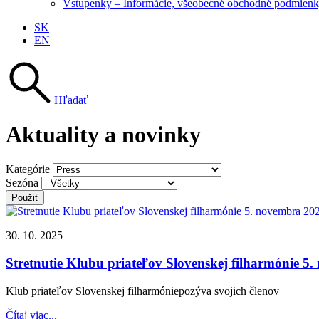
Vstupenky – Informácie, všeobecné obchodné podmienky
SK
EN
Hľadať
Aktuality a novinky
Kategórie
Sezóna
30. 10. 2025
Stretnutie Klubu priateľov Slovenskej filharmónie 5
Klub priateľov Slovenskej filharmóniepozýva svojich členov
Čítaj viac...