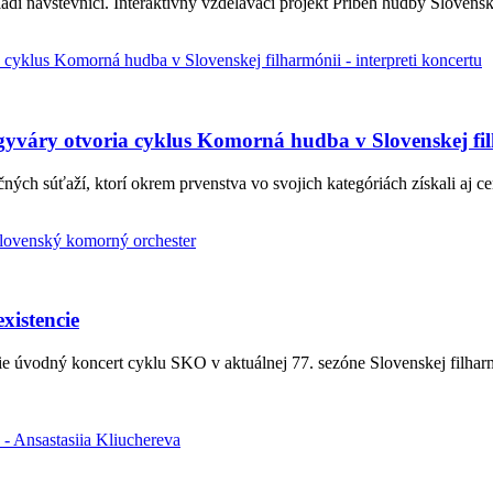
dí návštevníci. Interaktívny vzdelávací projekt Príbeh hudby Slovensk
rgyváry otvoria cyklus Komorná hudba v Slovenskej fi
ých súťaží, ktorí okrem prvenstva vo svojich kategóriách získali aj c
xistencie
ónie úvodný koncert cyklu SKO v aktuálnej 77. sezóne Slovenskej fil