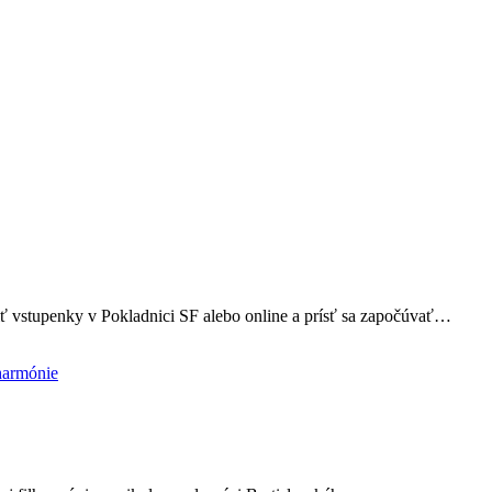
iť vstupenky v Pokladnici SF alebo online a prísť sa započúvať…