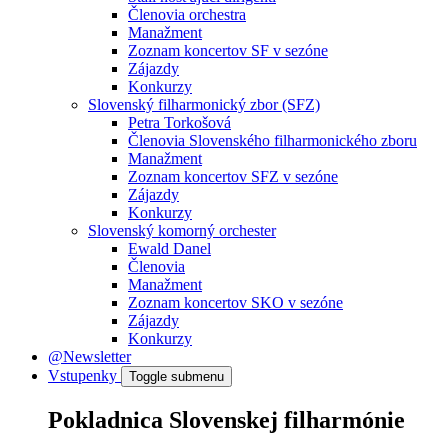
Členovia orchestra
Manažment
Zoznam koncertov SF v sezóne
Zájazdy
Konkurzy
Slovenský filharmonický zbor (SFZ)
Petra Torkošová
Členovia Slovenského filharmonického zboru
Manažment
Zoznam koncertov SFZ v sezóne
Zájazdy
Konkurzy
Slovenský komorný orchester
Ewald Danel
Členovia
Manažment
Zoznam koncertov SKO v sezóne
Zájazdy
Konkurzy
@Newsletter
Vstupenky
Toggle submenu
Pokladnica Slovenskej filharmónie