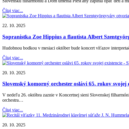
Slovenskú filharmóniu a Dom umenia Piešťany zaplnia opäť deti a mla
Čítaj viac...
22. 10. 2025
Sopranistka Zoe Hippius a flautista Albert Szentgyö
Hudobnou bodkou v mesiaci október bude koncert víťazov interpretačn
Čítaj viac...
20. 10. 2025
Slovenský komorný orchester oslávi 65. rokov svojej e
V nedeľu 26. októbra zaznie v Koncertnej sieni Slovenskej filharm
orchestra…
Čítaj viac...
20. 10. 2025