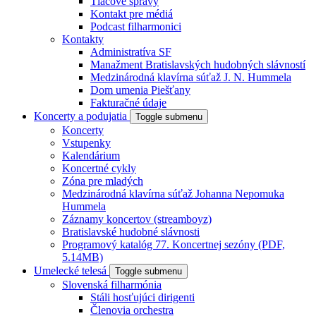
Tlačové správy
Kontakt pre médiá
Podcast filharmonici
Kontakty
Administratíva SF
Manažment Bratislavských hudobných slávností
Medzinárodná klavírna súťaž J. N. Hummela
Dom umenia Piešťany
Fakturačné údaje
Koncerty a podujatia
Toggle submenu
Koncerty
Vstupenky
Kalendárium
Koncertné cykly
Zóna pre mladých
Medzinárodná klavírna súťaž Johanna Nepomuka
Hummela
Záznamy koncertov (streamboyz)
Bratislavské hudobné slávnosti
Programový katalóg 77. Koncertnej sezóny (PDF,
5.14MB)
Umelecké telesá
Toggle submenu
Slovenská filharmónia
Stáli hosťujúci dirigenti
Členovia orchestra