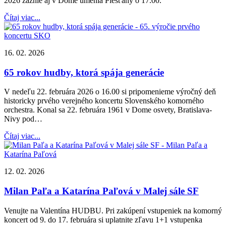
2026 zaznie aj v Dome umenia Piešťany o 17.00.
Čítaj viac...
16. 02. 2026
65 rokov hudby, ktorá spája generácie
V nedeľu 22. februára 2026 o 16.00 si pripomenieme výročný deň
historicky prvého verejného koncertu Slovenského komorného
orchestra. Konal sa 22. februára 1961 v Dome osvety, Bratislava-
Nivy pod…
Čítaj viac...
12. 02. 2026
Milan Paľa a Katarína Paľová v Malej sále SF
Venujte na Valentína HUDBU. Pri zakúpení vstupeniek na komorný
koncert od 9. do 17. februára si uplatnite zľavu 1+1 vstupenka