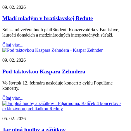
09. 02. 2026
Mladí mladým v bratislavskej Redute
Sólistami večera budú piati študenti Konzervatória v Bratislave,
laureáti domácich a medzinárodných interpretačných súťaží.
Čítaj viac...
09. 02. 2026
Pod taktovkou Kaspara Zehndera
Vo štvrtok 12. februára nasleduje koncert z cyklu Populárne
koncerty.
Čítaj viac...
05. 02. 2026
Jar plná hudby a zážitkov