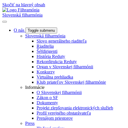
Skočiť na hlavný obsah
Slovenská filharmónia
O nás
Toggle submenu
Slovenská filharmónia
Slovo generálneho riaditeľa
Riaditelia
Šéfdirigenti
História Reduty
Rekonštrukcia Reduty
Organ v Slovenskej filharmónii
Konkurzy
Virtuálna prehliadka
Klub priateľov Slovenskej filharmónie
Informácie
O Slovenskej filharmónii
Zákon o SF
Dokumenty
Projekt zlepšovania elektronických služieb
Profil verejného obstarávateľa
Prenájom priestorov
Press