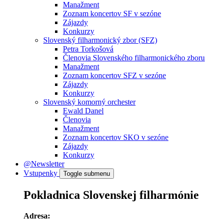
Manažment
Zoznam koncertov SF v sezóne
Zájazdy
Konkurzy
Slovenský filharmonický zbor (SFZ)
Petra Torkošová
Členovia Slovenského filharmonického zboru
Manažment
Zoznam koncertov SFZ v sezóne
Zájazdy
Konkurzy
Slovenský komorný orchester
Ewald Danel
Členovia
Manažment
Zoznam koncertov SKO v sezóne
Zájazdy
Konkurzy
@Newsletter
Vstupenky
Toggle submenu
Pokladnica Slovenskej filharmónie
Adresa: