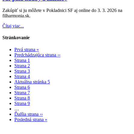
Zakúpiť si ju môžete v Pokladnici SF aj online do 3. 3. 2026 na
filharmonia.sk.
Čítaj viac...
Stránkovanie
Prvá strana
«
Predchádzajúca strana
‹‹
Strana
1
Strana
2
Strana
3
Strana
4
Aktuálna stránka
5
Strana
6
Strana
7
Strana
8
Strana
9
…
Ďalšia strana
››
Posledná strana
»
Mapa stránok