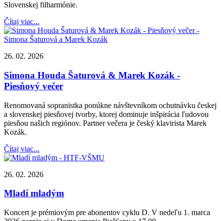
Slovenskej filharmónie.
Čítaj viac...
26. 02. 2026
Simona Houda Šaturová & Marek Kozák -
Piesňový večer
Renomovaná sopranistka ponúkne návštevníkom ochutnávku českej
a slovenskej piesňovej tvorby, ktorej dominuje inšpirácia ľudovou
piesňou našich regiónov. Partner večera je český klavirista Marek
Kozák.
Čítaj viac...
26. 02. 2026
Mladí mladým
Koncert je prémiovým pre abonentov cyklu D. V nedeľu 1. marca