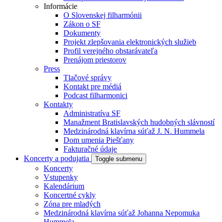
Informácie
O Slovenskej filharmónii
Zákon o SF
Dokumenty
Projekt zlepšovania elektronických služieb
Profil verejného obstarávateľa
Prenájom priestorov
Press
Tlačové správy
Kontakt pre médiá
Podcast filharmonici
Kontakty
Administratíva SF
Manažment Bratislavských hudobných slávností
Medzinárodná klavírna súťaž J. N. Hummela
Dom umenia Piešťany
Fakturačné údaje
Koncerty a podujatia
Toggle submenu
Koncerty
Vstupenky
Kalendárium
Koncertné cykly
Zóna pre mladých
Medzinárodná klavírna súťaž Johanna Nepomuka
Hummela