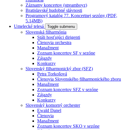
Záznamy koncertov (streamboyz)
Bratislavské hudobné slávnosti
Programový katalóg 77. Koncertnej sezóny (PDF,
5.14MB)
Umelecké telesá
Toggle submenu
Slovenská filharmónia
Stáli hosťujúci dirigenti
Členovia orchestra
Manažment
Zoznam koncertov SF v sezóne
Zájazdy
Konkurzy
Slovenský filharmonický zbor (SFZ)
Petra Torkošová
Členovia Slovenského filharmonického zboru
Manažment
Zoznam koncertov SFZ v sezóne
Zájazdy
Konkurzy
Slovenský komorný orchester
Ewald Danel
Členovia
Manažment
Zoznam koncertov SKO v sezóne