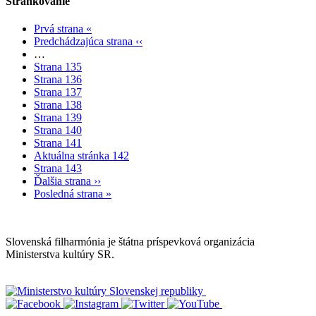
Stránkovanie
Prvá strana
«
Predchádzajúca strana
‹‹
…
Strana
135
Strana
136
Strana
137
Strana
138
Strana
139
Strana
140
Strana
141
Aktuálna stránka
142
Strana
143
Ďalšia strana
››
Posledná strana
»
Mapa stránok
Slovenská filharmónia je štátna príspevková organizácia
Ministerstva kultúry SR.
Vyhlásenie o prístupnosti
Informácie o spracúvaní osobných údajov