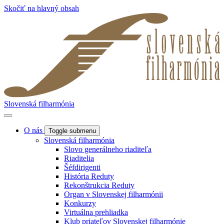
Skočiť na hlavný obsah
Slovenská filharmónia
O nás
Toggle submenu
Slovenská filharmónia
Slovo generálneho riaditeľa
Riaditelia
Šéfdirigenti
História Reduty
Rekonštrukcia Reduty
Organ v Slovenskej filharmónii
Konkurzy
Virtuálna prehliadka
Klub priateľov Slovenskej filharmónie