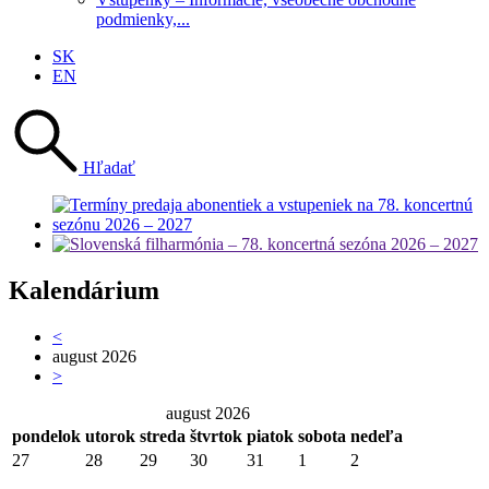
podmienky,...
SK
EN
Hľadať
Kalendárium
<
august 2026
>
august 2026
pondelok
utorok
streda
štvrtok
piatok
sobota
nedeľa
27
28
29
30
31
1
2