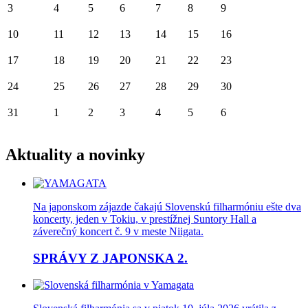
3
4
5
6
7
8
9
10
11
12
13
14
15
16
17
18
19
20
21
22
23
24
25
26
27
28
29
30
31
1
2
3
4
5
6
Aktuality a novinky
Na japonskom zájazde čakajú Slovenskú filharmóniu ešte dva
koncerty, jeden v Tokiu, v prestížnej Suntory Hall a
záverečný koncert č. 9 v meste Niigata.
SPRÁVY Z JAPONSKA 2.