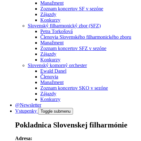
Manažment
Zoznam koncertov SF v sezóne
Zájazdy
Konkurzy
Slovenský filharmonický zbor (SFZ)
Petra Torkošová
Členovia Slovenského filharmonického zboru
Manažment
Zoznam koncertov SFZ v sezóne
Zájazdy
Konkurzy
Slovenský komorný orchester
Ewald Danel
Členovia
Manažment
Zoznam koncertov SKO v sezóne
Zájazdy
Konkurzy
@Newsletter
Vstupenky
Toggle submenu
Pokladnica Slovenskej filharmónie
Adresa: