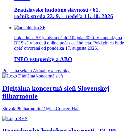
Bratislavské hudobné slávnosti / 61.
ročník streda 23. 9. – nedeľa 11. 10. 2026
Pokladnica SF je otvorená do 10. júla 2026. Vstupenky na
BHS sú v predaji online počas celého leta. Pokladnica bude
opäť otvorená od pondelka 17. augusta 2026.
INFO vstupenky a ABO
Prejsť na sekciu Aktuality a novinky
Digitálna koncertná sieň Slovenskej
filharmónie
Slovak Philharmonic Digital Concert Hall
Bratislavské hudobné slávnosti, 23 .09. –