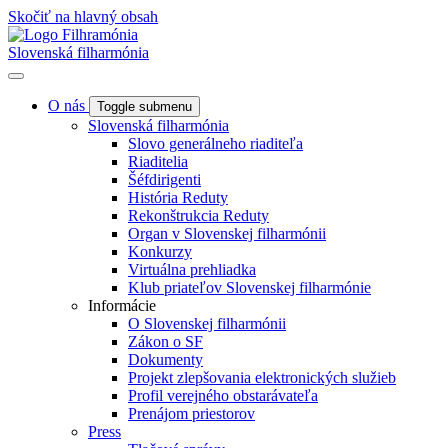
Skočiť na hlavný obsah
Slovenská filharmónia
O nás
Toggle submenu
Slovenská filharmónia
Slovo generálneho riaditeľa
Riaditelia
Šéfdirigenti
História Reduty
Rekonštrukcia Reduty
Organ v Slovenskej filharmónii
Konkurzy
Virtuálna prehliadka
Klub priateľov Slovenskej filharmónie
Informácie
O Slovenskej filharmónii
Zákon o SF
Dokumenty
Projekt zlepšovania elektronických služieb
Profil verejného obstarávateľa
Prenájom priestorov
Press