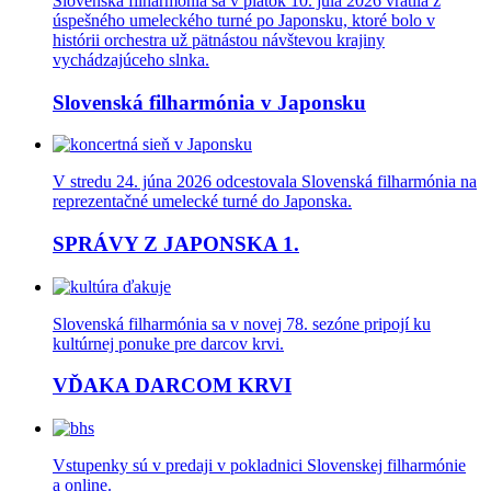
Slovenská filharmónia sa v piatok 10. júla 2026 vrátila z
úspešného umeleckého turné po Japonsku, ktoré bolo v
histórii orchestra už pätnástou návštevou krajiny
vychádzajúceho slnka.
Slovenská filharmónia v Japonsku
V stredu 24. júna 2026 odcestovala Slovenská filharmónia na
reprezentačné umelecké turné do Japonska.
SPRÁVY Z JAPONSKA 1.
Slovenská filharmónia sa v novej 78. sezóne pripojí ku
kultúrnej ponuke pre darcov krvi.
VĎAKA DARCOM KRVI
Vstupenky sú v predaji v pokladnici Slovenskej filharmónie
a online.