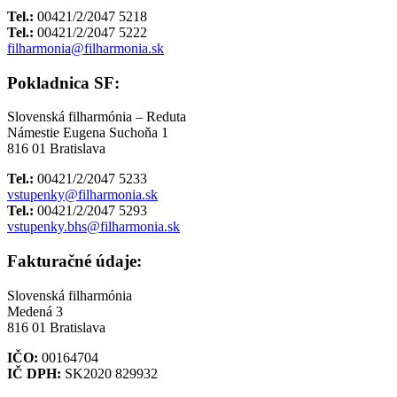
Tel.:
00421/2/2047 5218
Tel.:
00421/2/2047 5222
filharmonia@filharmonia.sk
Pokladnica SF:
Slovenská filharmónia – Reduta
Námestie Eugena Suchoňa 1
816 01 Bratislava
Tel.:
00421/2/2047 5233
vstupenky@filharmonia.sk
Tel.:
00421/2/2047 5293
vstupenky.bhs@filharmonia.sk
Fakturačné údaje:
Slovenská filharmónia
Medená 3
816 01 Bratislava
IČO:
00164704
IČ DPH:
SK2020 829932