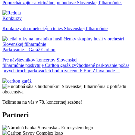
Poprechádzajte sa virtuálne po budove Slovenskej filharmónie.
Konkurzy
Konkurzy do umeleckých telies Slovenskej filharmónie
Parkovanie – Garáž Carlton
Pre návštevníkov koncertov Slovenskej
filharmónie poskytuje Carlton garáž zvýhodnené parkovanie počas
prvých troch parkovacích hodín za cenu 6 Eur. Zľava bude…
Tešíme sa na vás v 78. koncertnej sezóne!
Partneri