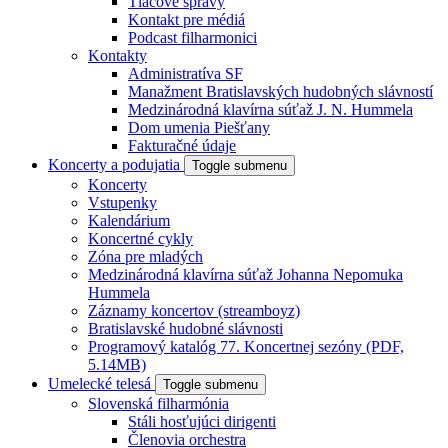
Tlačové správy
Kontakt pre médiá
Podcast filharmonici
Kontakty
Administratíva SF
Manažment Bratislavských hudobných slávností
Medzinárodná klavírna súťaž J. N. Hummela
Dom umenia Piešťany
Fakturačné údaje
Koncerty a podujatia
Toggle submenu
Koncerty
Vstupenky
Kalendárium
Koncertné cykly
Zóna pre mladých
Medzinárodná klavírna súťaž Johanna Nepomuka
Hummela
Záznamy koncertov (streamboyz)
Bratislavské hudobné slávnosti
Programový katalóg 77. Koncertnej sezóny (PDF,
5.14MB)
Umelecké telesá
Toggle submenu
Slovenská filharmónia
Stáli hosťujúci dirigenti
Členovia orchestra