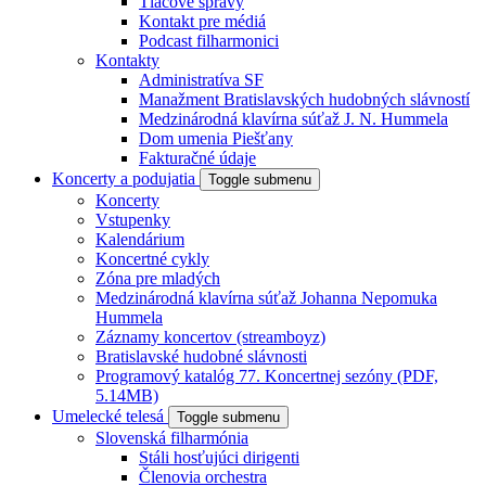
Tlačové správy
Kontakt pre médiá
Podcast filharmonici
Kontakty
Administratíva SF
Manažment Bratislavských hudobných slávností
Medzinárodná klavírna súťaž J. N. Hummela
Dom umenia Piešťany
Fakturačné údaje
Koncerty a podujatia
Toggle submenu
Koncerty
Vstupenky
Kalendárium
Koncertné cykly
Zóna pre mladých
Medzinárodná klavírna súťaž Johanna Nepomuka
Hummela
Záznamy koncertov (streamboyz)
Bratislavské hudobné slávnosti
Programový katalóg 77. Koncertnej sezóny (PDF,
5.14MB)
Umelecké telesá
Toggle submenu
Slovenská filharmónia
Stáli hosťujúci dirigenti
Členovia orchestra