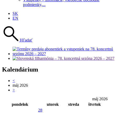
podmienky,...
SK
EN
Hľadať
Kalendárium
<
máj 2026
>
máj 2026
pondelok
utorok
streda
štvrtok
28