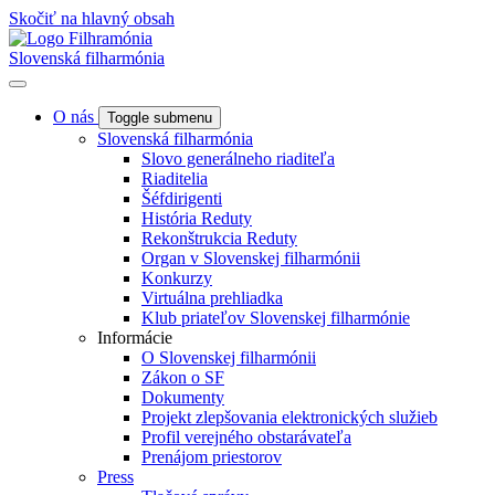
Skočiť na hlavný obsah
Slovenská filharmónia
O nás
Toggle submenu
Slovenská filharmónia
Slovo generálneho riaditeľa
Riaditelia
Šéfdirigenti
História Reduty
Rekonštrukcia Reduty
Organ v Slovenskej filharmónii
Konkurzy
Virtuálna prehliadka
Klub priateľov Slovenskej filharmónie
Informácie
O Slovenskej filharmónii
Zákon o SF
Dokumenty
Projekt zlepšovania elektronických služieb
Profil verejného obstarávateľa
Prenájom priestorov
Press