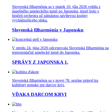
Slovenská filharmónia sa v piatok 10. júla 2026 vrátila z
úspešného umeleckého turné po Japonsku, ktoré bolo v
histórii orchestra už pätnástou návštevou krajiny
vychádzajúceho slnka.
Slovenská filharmónia v Japonsku
V stredu 24. júna 2026 odcestovala Slovenská filharmónia na
reprezentačné umelecké turné do Japonska.
SPRÁVY Z JAPONSKA 1.
Slovenská filharmónia sa v novej 78. sezóne pripojí ku
kultúrnej ponuke pre darcov krvi.
VĎAKA DARCOM KRVI