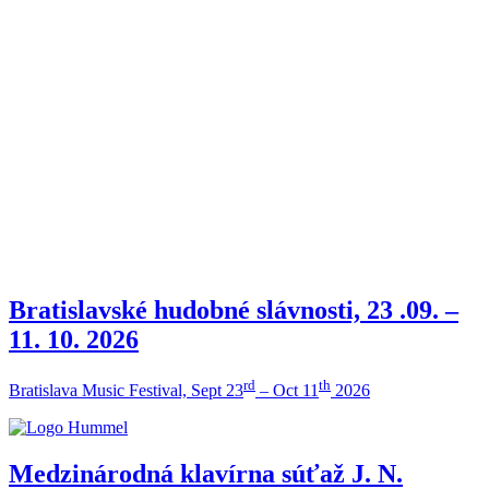
Bratislavské hudobné slávnosti, 23 .09. –
11. 10. 2026
rd
th
Bratislava Music Festival, Sept 23
– Oct 11
2026
Medzinárodná klavírna súťaž J. N.