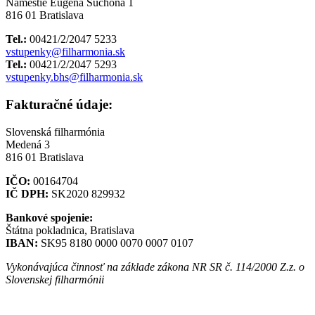
Námestie Eugena Suchoňa 1
816 01 Bratislava
Tel.:
00421/2/2047 5233
vstupenky@filharmonia.sk
Tel.:
00421/2/2047 5293
vstupenky.bhs@filharmonia.sk
Fakturačné údaje:
Slovenská filharmónia
Medená 3
816 01 Bratislava
IČO:
00164704
IČ DPH:
SK2020 829932
Bankové spojenie:
Štátna pokladnica, Bratislava
IBAN:
SK95 8180 0000 0070 0007 0107
Vykonávajúca činnosť na základe zákona NR SR č. 114/2000 Z.z. o
Slovenskej filharmónii
Mapa stránok