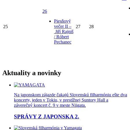
26
Piesňový
večer II –
25
27
28
Jiří Rajniš
/ Róbert
Pechanec
Aktuality a novinky
Na japonskom zájazde čakajú Slovenskú filharmóniu ešte dva
koncerty, jeden v Tokiu, v prestížnej Suntory Hall a
záverečný koncert č. 9 v meste Niigata.
SPRÁVY Z JAPONSKA 2.