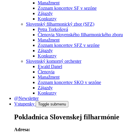
Manažment
Zoznam koncertov SF v sezóne
Zájazdy
Konkurzy
Slovenský filharmonický zbor (SFZ)
Petra Torkošová
Členovia Slovenského filharmonického zboru
Manažment
Zoznam koncertov SFZ v sezóne
Zájazdy
Konkurzy
Slovenský komorný orchester
Ewald Danel
Členovia
Manažment
Zoznam koncertov SKO v sezóne
Zájazdy
Konkurzy
@Newsletter
Vstupenky
Toggle submenu
Pokladnica Slovenskej filharmónie
Adresa: