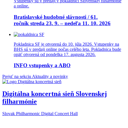
Vstupenky sú v predaji v pokladnici Slovenskej filharmónie
a online.
Bratislavské hudobné slávnosti / 61.
ročník streda 23. 9. – nedeľa 11. 10. 2026
Pokladnica SF je otvorená do 10. júla 2026. Vstupenky na
BHS sú v predaji online počas celého leta. Pokladnica bude
opäť otvorená od pondelka 17. augusta 2026.
INFO vstupenky a ABO
Prejsť na sekciu Aktuality a novinky
Digitálna koncertná sieň Slovenskej
filharmónie
Slovak Philharmonic Digital Concert Hall